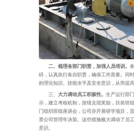
二、梳理各部门职责，加强人员培训。
碍，认真执行各自职责，确保工作质量
。
同
的理论
知识
、技能水平及安全意识
，
从而提
三、
大力调动员工积极性。
生产运行部
示
，
建立考核机制，按绩兑现奖励
，目前班
门组织班组座谈会，公司亦开展研学项目，
贯公司管理年决策
。
这些措施极大调动了员
意识。