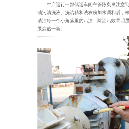
生产运行一部储运车间主管陈奕良注意
油污清洗液、洗洁精和洗衣粉加水调和后，
清洁每一个小角落里的污渍，除油污效果明
泵焕然一新。