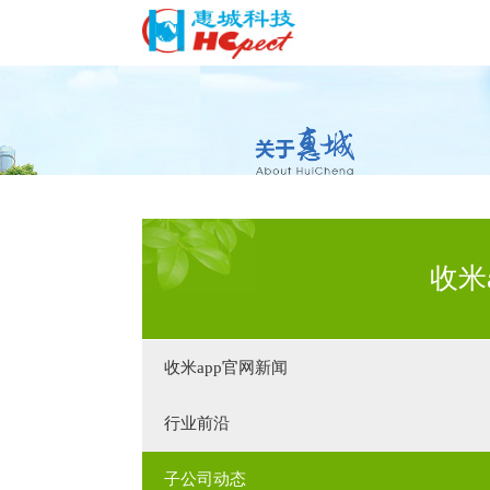
收米
收米app官网新闻
行业前沿
子公司动态