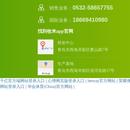
0532-58657755
销售业务：
18669410980
国际业务：
找到收米app官网
研发中心
青岛市西海岸新区萧山路7号
生产基地
青岛市西海岸新区淮河东路57号
千亿官方端网站登录入口
|
心博网页版登录入口
|
betway官方网站
|
荣耀
网站登录入口
|
华会体育(China)官方网站
|