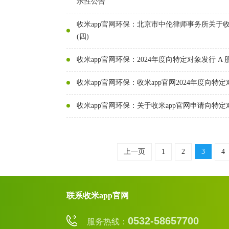
示性公告
收米app官网环保：北京市中伦律师事务所关于收米
(四)
收米app官网环保：2024年度向特定对象发行 A
收米app官网环保：收米app官网2024年度向
收米app官网环保：关于收米app官网申请向特
上一页
1
2
3
4
联系收米app官网
0532-58657700
服务热线：