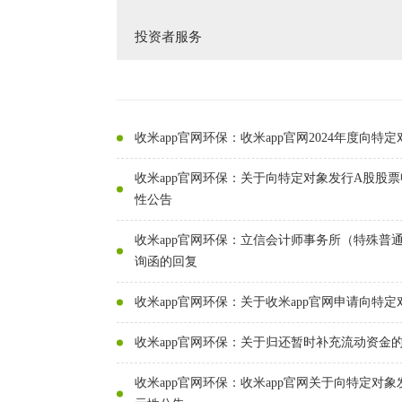
投资者服务
收米app官网环保：收米app官网2024年度向
收米app官网环保：关于向特定对象发行A股股
性公告
收米app官网环保：立信会计师事务所（特殊普
询函的回复
收米app官网环保：关于收米app官网申请向特
收米app官网环保：关于归还暂时补充流动资金
收米app官网环保：收米app官网关于向特定对