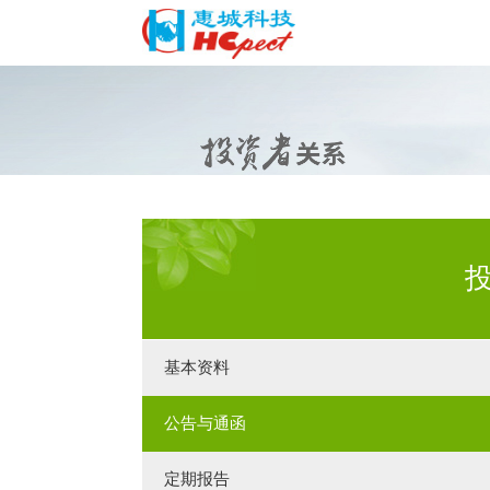
基本资料
公告与通函
定期报告