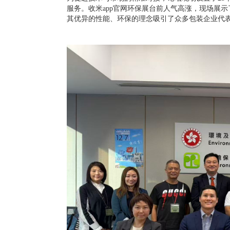
服务。收米app官网环保展台前人气高涨，现场展示
其优异的性能、环保的理念吸引了众多包装企业代