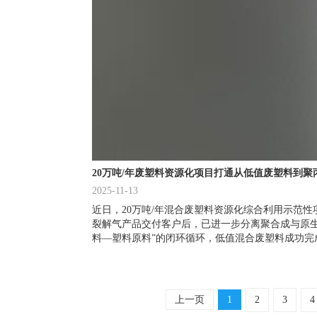
20万吨/年废塑料资源化项目打通从低值废塑料到聚
2025-11-13
近日，20万吨/年混合废塑料资源化综合利用示范
裂解气产品交付客户后，已进一步分离聚合成与原
料—塑料原料”的闭环循环，低值混合废塑料成功完
上一页
1
2
3
4