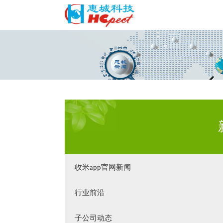
收米app官网新闻
行业前沿
子公司动态