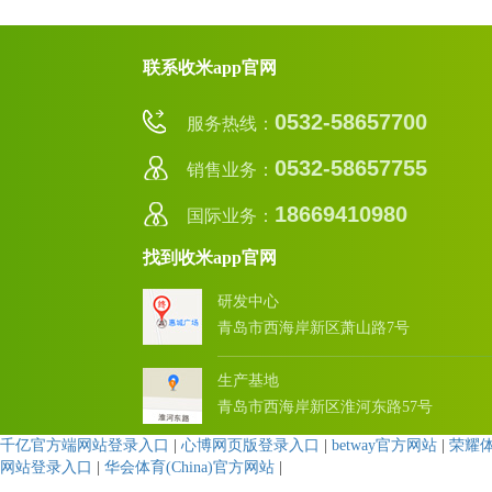
联系收米app官网
0532-58657700
服务热线：
0532-58657755
销售业务：
18669410980
国际业务：
找到收米app官网
研发中心
青岛市西海岸新区萧山路7号
生产基地
青岛市西海岸新区淮河东路57号
千亿官方端网站登录入口
|
心博网页版登录入口
|
betway官方网站
|
荣耀
网站登录入口
|
华会体育(China)官方网站
|