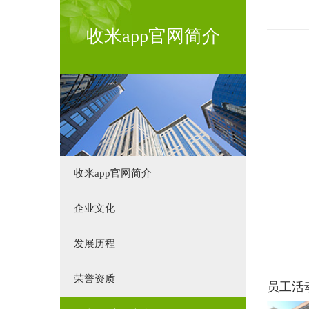
收米app官网简介
收米app官网简介
企业文化
发展历程
荣誉资质
员工活