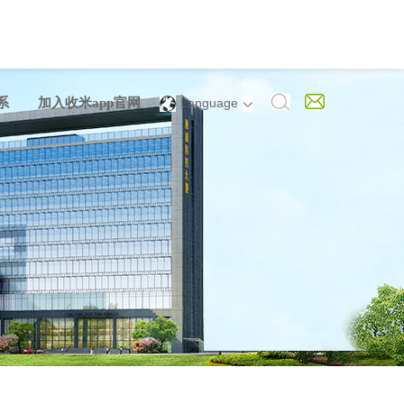
系
加入收米app官网
Language
中文简体
English