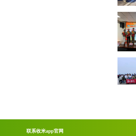
联系收米app官网