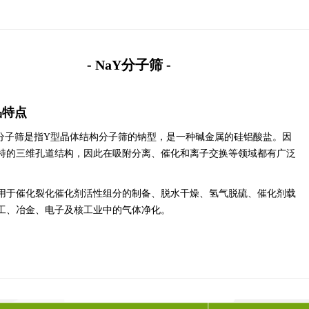
- NaY分子筛 -
品特点
Y分子筛是指Y型晶体结构分子筛的钠型，是一种碱金属的硅铝酸盐。因
特的三维孔道结构，因此在吸附分离、催化和离子交换等领域都有广泛
用于催化裂化催化剂活性组分的制备、脱水干燥、氢气脱硫、催化剂载
工、冶金、电子及核工业中的气体净化。